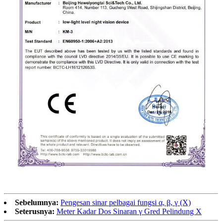
Sebelumnya:
Pengesan sinar pelbagai fungsi α, β, γ (X)
Seterusnya:
Meter Kadar Dos Sinaran γ Gred Pelindung X