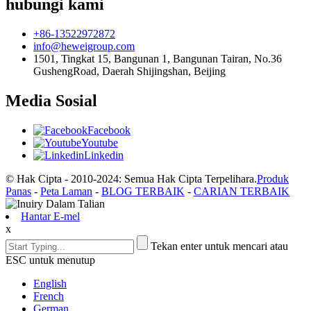
hubungi kami
+86-13522972872
info@heweigroup.com
1501, Tingkat 15, Bangunan 1, Bangunan Tairan, No.36
GushengRoad, Daerah Shijingshan, Beijing
Media Sosial
Facebook
Youtube
Linkedin
© Hak Cipta - 2010-2024: Semua Hak Cipta Terpelihara.
Produk
Panas
-
Peta Laman
-
BLOG TERBAIK
-
CARIAN TERBAIK
Hantar E-mel
x
Tekan enter untuk mencari atau
ESC untuk menutup
English
French
German