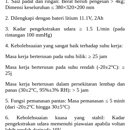
1. Saiz padat dan ringan: Berat bersih pengesan > 4kg;
Dimensi keseluruhan ≤ 380×320×200 mm
2. Dilengkapi dengan bateri litium 11.1V, 2Ah
3. Kadar pengekstrakan udara ≥ 1.5 L/min (pada
rintangan 100 mmHg)
4. Kebolehsuaian yang sangat baik terhadap suhu kerja:
Masa kerja berterusan pada suhu bilik: ≥ 25 jam
Masa kerja berterusan pada suhu rendah (-20±2°C): ≥
25j
Masa kerja berterusan dalam persekitaran lembap dan
panas (30±2°C, 95%±3% RH): > 5 jam
5. Fungsi pemanasan pantas: Masa pemanasan ≤ 5 minit
(dari -20±2°C hingga 30±5°C)
6. Kebolehsuaian kuasa yang stabil: Kadar
pengekstrakan udara memenuhi piawaian apabila voltan
lebih rendah daripada 10V