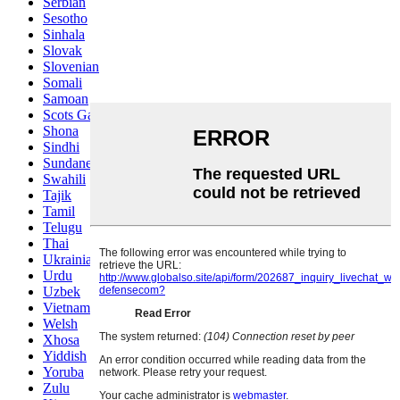
Serbian
Sesotho
Sinhala
Slovak
Slovenian
Somali
Samoan
Scots Gaelic
Shona
Sindhi
Sundanese
Swahili
Tajik
Tamil
Telugu
Thai
Ukrainian
Urdu
Uzbek
Vietnamese
Welsh
Xhosa
Yiddish
Yoruba
Zulu