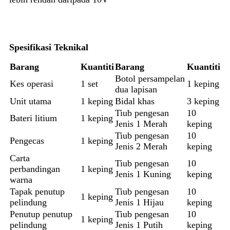
Spesifikasi Teknikal
Barang
Kuantiti
Barang
Kuantiti
Botol persampelan
Kes operasi
1 set
1 keping
dua lapisan
Unit utama
1 keping
Bidal khas
3 keping
Tiub pengesan
10
Bateri litium
1 keping
Jenis 1 Merah
keping
Tiub pengesan
10
Pengecas
1 keping
Jenis 2 Merah
keping
Carta
Tiub pengesan
10
perbandingan
1 keping
Jenis 1 Kuning
keping
warna
Tapak penutup
Tiub pengesan
10
1 keping
pelindung
Jenis 1 Hijau
keping
Penutup penutup
Tiub pengesan
10
1 keping
pelindung
Jenis 1 Putih
keping