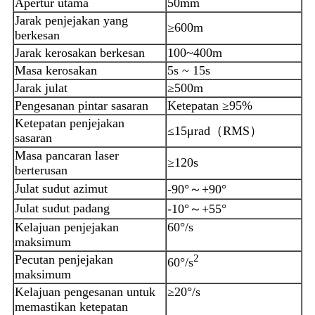
Apertur utama
50mm
Jarak penjejakan yang
≥600m
berkesan
Jarak kerosakan berkesan
100~400m
Masa kerosakan
5s ~ 15s
Jarak julat
≥500m
Pengesanan pintar sasaran
Ketepatan ≥95%
Ketepatan penjejakan
≤15μrad（RMS）
sasaran
Masa pancaran laser
≥120s
berterusan
Julat sudut azimut
-90°～+90°
Julat sudut padang
-10°～+55°
Kelajuan penjejakan
60°/s
maksimum
Pecutan penjejakan
2
60°/s
maksimum
Kelajuan pengesanan untuk
≥20°/s
memastikan ketepatan