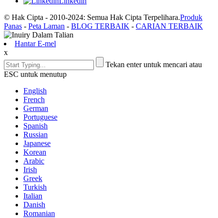
Linkedin
© Hak Cipta - 2010-2024: Semua Hak Cipta Terpelihara.
Produk
Panas
-
Peta Laman
-
BLOG TERBAIK
-
CARIAN TERBAIK
Hantar E-mel
x
Tekan enter untuk mencari atau
ESC untuk menutup
English
French
German
Portuguese
Spanish
Russian
Japanese
Korean
Arabic
Irish
Greek
Turkish
Italian
Danish
Romanian