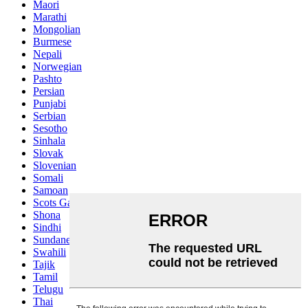
Maori
Marathi
Mongolian
Burmese
Nepali
Norwegian
Pashto
Persian
Punjabi
Serbian
Sesotho
Sinhala
Slovak
Slovenian
Somali
Samoan
Scots Gaelic
Shona
Sindhi
Sundanese
Swahili
Tajik
Tamil
Telugu
Thai