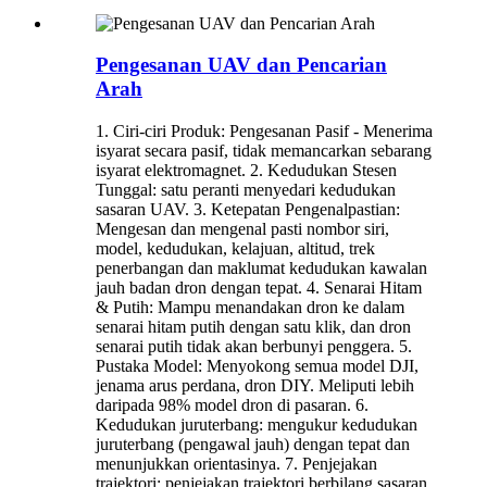
Pengesanan UAV dan Pencarian
Arah
1. Ciri-ciri Produk: Pengesanan Pasif - Menerima
isyarat secara pasif, tidak memancarkan sebarang
isyarat elektromagnet. 2. Kedudukan Stesen
Tunggal: satu peranti menyedari kedudukan
sasaran UAV. 3. Ketepatan Pengenalpastian:
Mengesan dan mengenal pasti nombor siri,
model, kedudukan, kelajuan, altitud, trek
penerbangan dan maklumat kedudukan kawalan
jauh badan dron dengan tepat. 4. Senarai Hitam
& Putih: Mampu menandakan dron ke dalam
senarai hitam putih dengan satu klik, dan dron
senarai putih tidak akan berbunyi penggera. 5.
Pustaka Model: Menyokong semua model DJI,
jenama arus perdana, dron DIY. Meliputi lebih
daripada 98% model dron di pasaran. 6.
Kedudukan juruterbang: mengukur kedudukan
juruterbang (pengawal jauh) dengan tepat dan
menunjukkan orientasinya. 7. Penjejakan
trajektori: penjejakan trajektori berbilang sasaran,