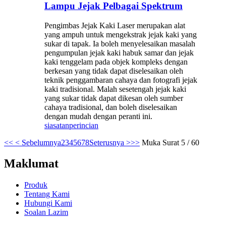
Lampu Jejak Pelbagai Spektrum
Pengimbas Jejak Kaki Laser merupakan alat
yang ampuh untuk mengekstrak jejak kaki yang
sukar di tapak. Ia boleh menyelesaikan masalah
pengumpulan jejak kaki habuk samar dan jejak
kaki tenggelam pada objek kompleks dengan
berkesan yang tidak dapat diselesaikan oleh
teknik penggambaran cahaya dan fotografi jejak
kaki tradisional. Malah sesetengah jejak kaki
yang sukar tidak dapat dikesan oleh sumber
cahaya tradisional, dan boleh diselesaikan
dengan mudah dengan peranti ini.
siasatan
perincian
<<
< Sebelumnya
2
3
4
5
6
7
8
Seterusnya >
>>
Muka Surat 5 / 60
Maklumat
Produk
Tentang Kami
Hubungi Kami
Soalan Lazim