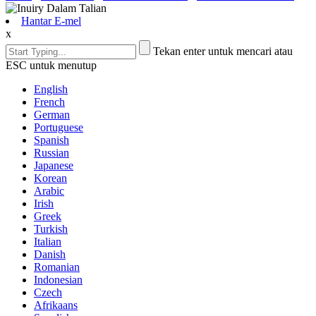
Hantar E-mel
x
Tekan enter untuk mencari atau
ESC untuk menutup
English
French
German
Portuguese
Spanish
Russian
Japanese
Korean
Arabic
Irish
Greek
Turkish
Italian
Danish
Romanian
Indonesian
Czech
Afrikaans