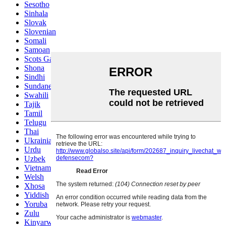
Sesotho
Sinhala
Slovak
Slovenian
Somali
Samoan
Scots Gaelic
Shona
Sindhi
Sundanese
Swahili
Tajik
Tamil
Telugu
Thai
Ukrainian
Urdu
Uzbek
Vietnamese
Welsh
Xhosa
Yiddish
Yoruba
Zulu
Kinyarwanda