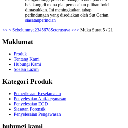
belakang di mana plat pemecahan pilihan boleh
dimasukkan. Ini meningkatkan tahap
perlindungan yang disediakan oleh Sut Carian.
siasatan
perincian
<<
< Sebelumnya
2
3
4
5
6
7
8
Seterusnya >
>>
Muka Surat 5 / 21
Maklumat
Produk
Tentang Kami
Hubungi Kami
Soalan Lazim
Kategori Produk
Pemeriksaan Keselamatan
Penyelesaian Anti-keganasan
Penyelesaian EOD
Siasatan Forensik
Penyelesaian Pengawasan
hubungi kami