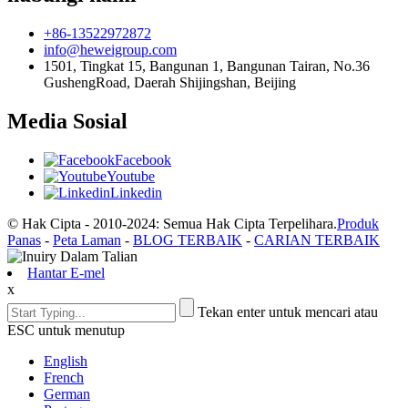
+86-13522972872
info@heweigroup.com
1501, Tingkat 15, Bangunan 1, Bangunan Tairan, No.36
GushengRoad, Daerah Shijingshan, Beijing
Media Sosial
Facebook
Youtube
Linkedin
© Hak Cipta - 2010-2024: Semua Hak Cipta Terpelihara.
Produk
Panas
-
Peta Laman
-
BLOG TERBAIK
-
CARIAN TERBAIK
Hantar E-mel
x
Tekan enter untuk mencari atau
ESC untuk menutup
English
French
German