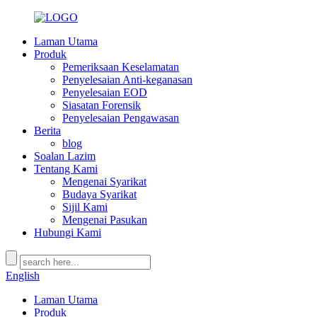
Laman Utama
Produk
Pemeriksaan Keselamatan
Penyelesaian Anti-keganasan
Penyelesaian EOD
Siasatan Forensik
Penyelesaian Pengawasan
Berita
blog
Soalan Lazim
Tentang Kami
Mengenai Syarikat
Budaya Syarikat
Sijil Kami
Mengenai Pasukan
Hubungi Kami
English
Laman Utama
Produk