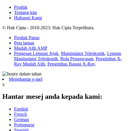
Produk
Tentang kita
Hubungi Kami
© Hak Cipta - 2010-2023: Hak Cipta Terpelihara.
Produk Panas
Peta laman
Mudah Alih AMP
Pengesan Letupan Jejak
,
Manipulator Teleskopik
,
Lengan
Manipulator Teleskopik
,
Bola Pengawasan
,
Pengimbas X-
Ray Mudah Alih
,
Pengimbas Bagasi X-Ray
,
Menghantar e-mel
x
Hantar mesej anda kepada kami:
English
French
German
Portuguese
Spanish