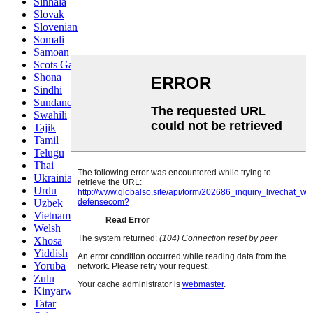
Sinhala
Slovak
Slovenian
Somali
Samoan
Scots Gaelic
Shona
Sindhi
Sundanese
Swahili
Tajik
Tamil
Telugu
Thai
Ukrainian
Urdu
Uzbek
Vietnamese
Welsh
Xhosa
Yiddish
Yoruba
Zulu
Kinyarwanda
Tatar