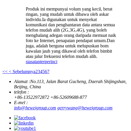
Produk ini mempunyai volum yang kecil, berat
ringan, yang mudah untuk dibawa oleh askar
individu.Ia digunakan untuk menyekat
komunikasi dan penghantaran data antara semua
telefon mudah alih (2G,3G,4G), yang boleh
menghalang adegan orang daripada memuat naik
foto ke Internet, penapaian pendapat umum.Dan
juga, adalah berguna untuk melupuskan bom
kawalan jauh yang dikawal oleh telefon bimbit
atau jalur frekuensi telefon mudah alih.
siasatan
terperinci
<<
< Sebelumnya
2
3
4
5
6
7
Alamat :
No.113, Jalan Barat Gucheng, Daerah Shijingshan,
Beijing, China
telefon :
+86-13522972872
+86-52609688-877
E-mel :
info@heweigroup.com
gerrywang@heweigroup.com